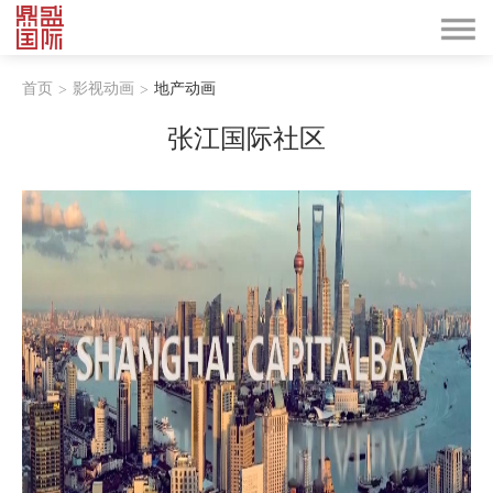
首页
影视动画
地产动画
>
>
张江国际社区